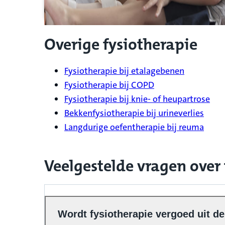
Overige fysiotherapie
Fysiotherapie bij etalagebenen
Fysiotherapie bij COPD
Fysiotherapie bij knie- of heupartrose
Bekkenfysiotherapie bij urineverlies
Langdurige oefentherapie bij reuma
Veelgestelde vragen over
Wordt fysiotherapie vergoed uit d