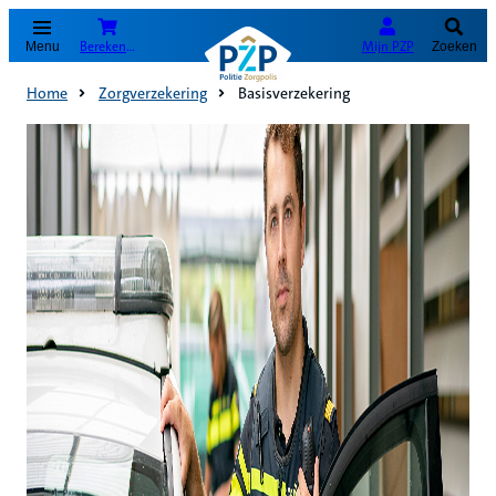
(Opent in nieuw tabblad)
Bereken je premie
Mijn PZP
Menu
Zoeken
Home
Zorgverzekering
Basisverzekering