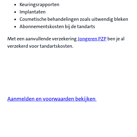
Keuringsrapporten
Implantaten
Cosmetische behandelingen zoals uitwendig bleken
Abonnementskosten bij de tandarts
Met een aanvullende verzekering
Jongeren PZP
ben je al
verzekerd voor tandartskosten.
Tandartsverzekering afsluiten
Vergelijk onze tandartsverzekeringen. En sluit
direct jouw zorgverzekering online af bij de Politie
Zorgpolis.
Aanmelden en voorwaarden bekijken
Handige opzegservice
14 dagen bedenktijd