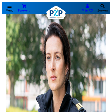
(Opent in nieuw tabblad)
Bereken je premie
Mijn PZP
Menu
Zoeken