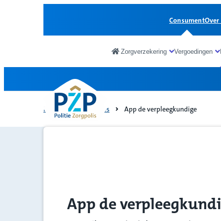
Consument
Over
Zorgverzekering
Vergoedingen
Consument
Home
Zorgadvies
App de verpleegkundige
App de verpleegkund