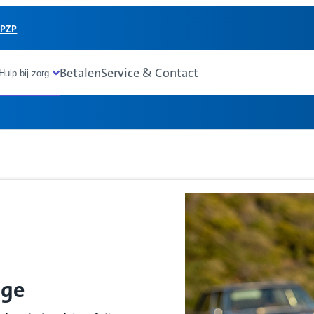
 PZP
Betalen
Service & Contact
Hulp bij zorg
ige