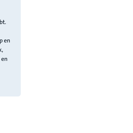
bt.
p en
k,
k en