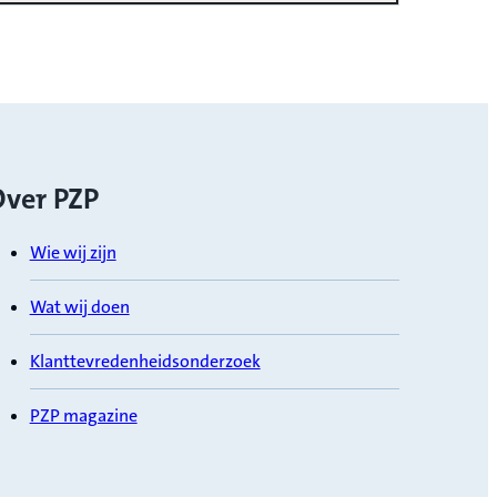
ver PZP
Wie wij zijn
Wat wij doen
Klanttevredenheidsonderzoek
PZP magazine