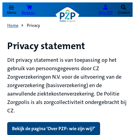
(Opent in nieuw tabblad)
Bereken je premie
Mijn PZP
Menu
Zoeken
Home
Privacy
Privacy statement
Dit privacy statement is van toepassing op het
gebruik van persoonsgegevens door CZ
Zorgverzekeringen N.V. voor de uitvoering van de
zorgverzekering (basisverzekering) en de
aanvullende ziektekostenverzekering. De Politie
Zorgpolis is als zorgcollectiviteit ondergebracht bij
CZ.
Bekijk de pagina ‘Over PZP: wie zijn wij?’