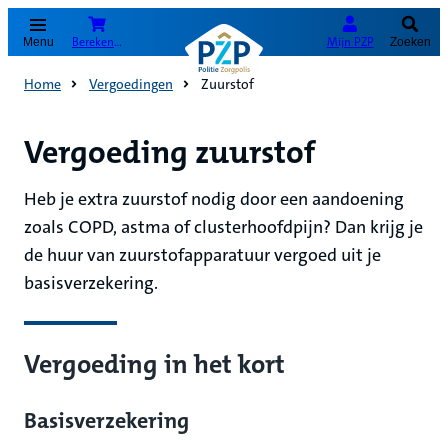
(Opent in nieuw tabblad)
Bereken je premie
Mijn PZP
Menu
Zoeken
Home
Vergoedingen
Zuurstof
Vergoeding zuurstof
Heb je extra zuurstof nodig door een aandoening
zoals COPD, astma of clusterhoofdpijn? Dan krijg je
de huur van zuurstofapparatuur vergoed uit je
basisverzekering.
Vergoeding in het kort
Basisverzekering