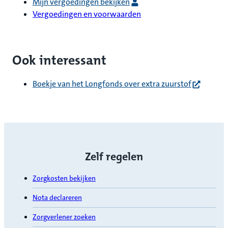
Mijn vergoedingen bekijken
Vergoedingen en voorwaarden
Ook interessant
(opent in 
Boekje van het Longfonds over extra zuurstof
Zelf regelen
Zorgkosten bekijken
Nota declareren
Zorgverlener zoeken