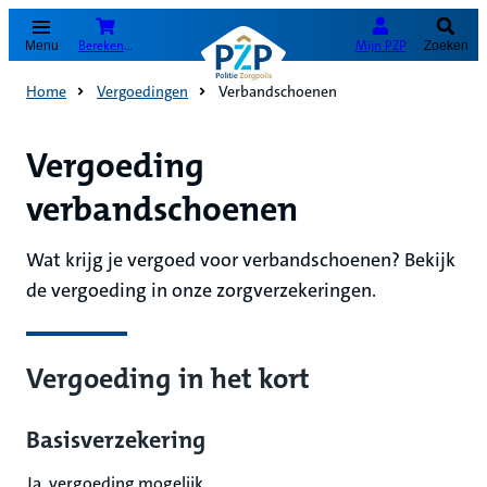
(Opent in nieuw tabblad)
Bereken je premie
Mijn PZP
Menu
Zoeken
Home
Vergoedingen
Verbandschoenen
Vergoeding
verbandschoenen
Wat krijg je vergoed voor verbandschoenen? Bekijk
de vergoeding in onze zorgverzekeringen.
Vergoeding in het kort
Basisverzekering
Ja, vergoeding mogelijk