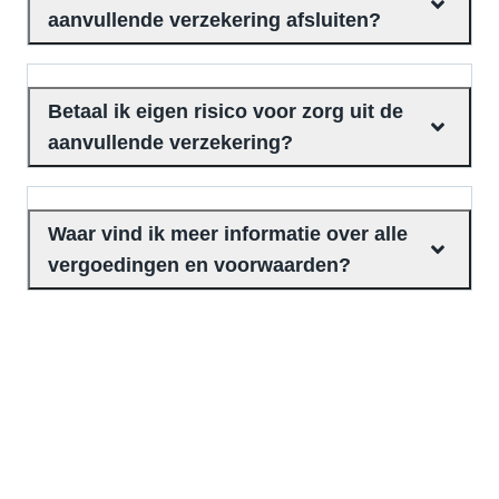
aanvullende verzekering afsluiten?
Betaal ik eigen risico voor zorg uit de
aanvullende verzekering?
Waar vind ik meer informatie over alle
vergoedingen en voorwaarden?
Aanvullende verzekering Plus
direct aanvragen
Kies voor de aanvullende verzekering Plus. En
verzeker ook fysio, alternatieve geneeswijzen,
brillen en nog heel veel andere zorg mee.