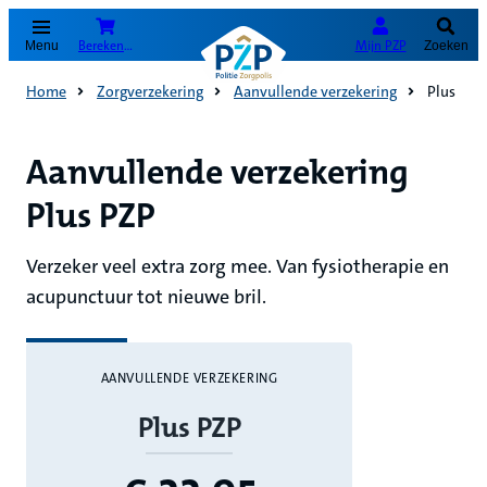
(Opent in nieuw tabblad)
Bereken je premie
Mijn PZP
Menu
Zoeken
Home
Zorgverzekering
Aanvullende verzekering
Plus
Aanvullende verzekering
Plus PZP
Verzeker veel extra zorg mee. Van fysiotherapie en
acupunctuur tot nieuwe bril.
AANVULLENDE VERZEKERING
Plus PZP