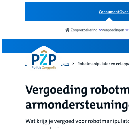
Consument
Over
Zorgverzekering
Vergoedingen
Consument
Home
Vergoedingen
Robotmanipulator en eetapp
Vergoeding robotma
armondersteuning
Wat krijg je vergoed voor robotmanipulat