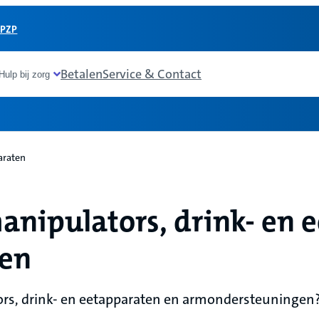
 PZP
Betalen
Service & Contact
Hulp bij zorg
araten
nipulators, drink- en 
en
ors, drink- en eetapparaten en armondersteuningen?