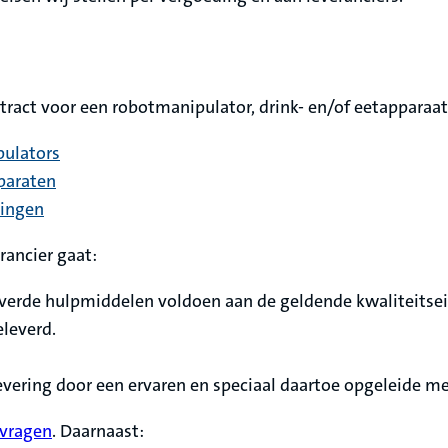
ontract voor een robotmanipulator, drink- en/of eetappara
pulators
pparaten
ningen
rancier gaat:
everde hulpmiddelen voldoen aan de geldende kwaliteitsei
leverd.
flevering door een ervaren en speciaal daartoe opgeleide m
nvragen
. Daarnaast: