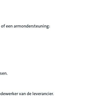
at of een armondersteuning:
sen.
edewerker van de leverancier.