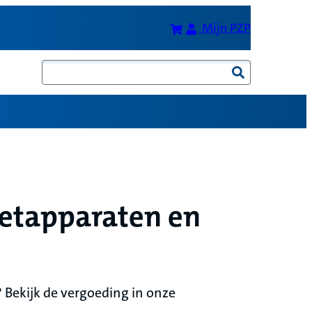
Bereken je premie
(Opent in 
Mijn PZP
Zoeken
eetapparaten en
 Bekijk de vergoeding in onze