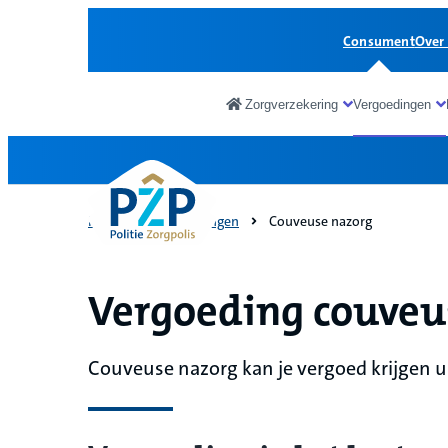
Consument
Over
Zorgverzekering
Vergoedingen
Consument
Home
Vergoedingen
Couveuse nazorg
Vergoeding couveu
Couveuse nazorg kan je vergoed krijgen u