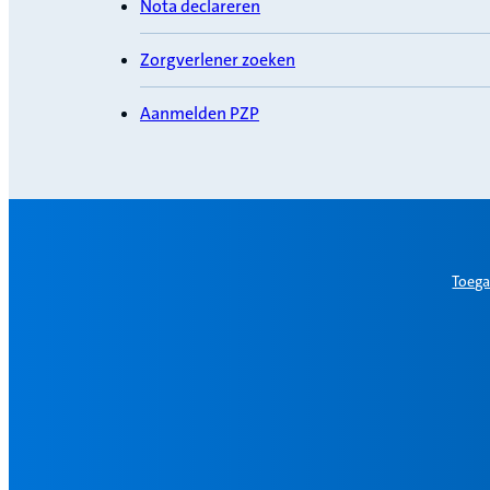
Nota declareren
Zorgverlener zoeken
Aanmelden PZP
Toega