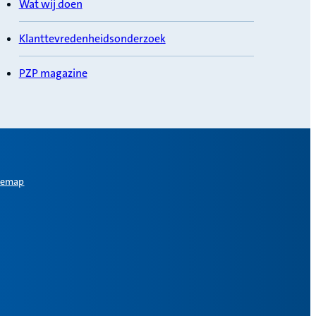
Wat wij doen
Klanttevredenheidsonderzoek
PZP magazine
temap