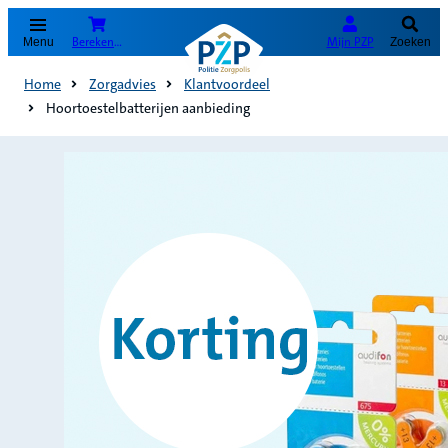
(Opent in nieuw tabblad)
Bereken je premie
Mijn PZP
Menu
Zoeken
Home
Zorgadvies
Klantvoordeel
Hoortoestelbatterijen aanbieding