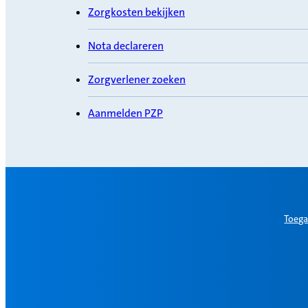
Zorgkosten bekijken
Nota declareren
Zorgverlener zoeken
Aanmelden PZP
Toega