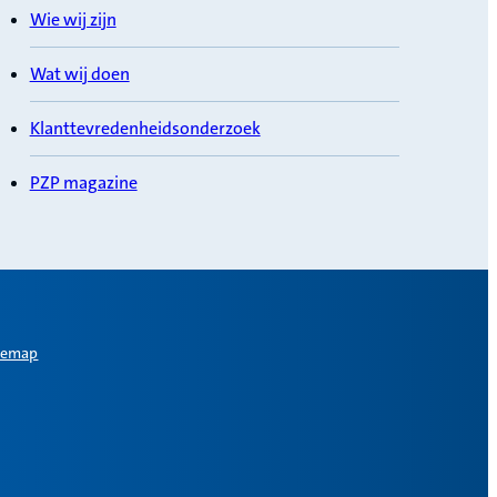
Wie wij zijn
Wat wij doen
Klanttevredenheidsonderzoek
PZP magazine
temap