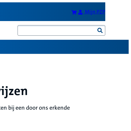
Bereken je premie
(Opent in 
Mijn PZP
Zoeken
ijzen
oten bij een door ons erkende