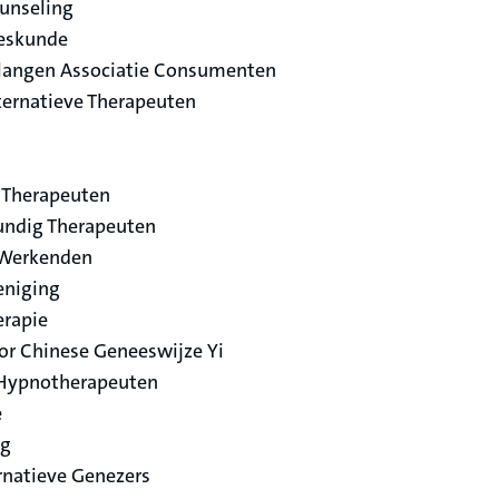
unseling
eeskunde
elangen Associatie Consumenten
ternatieve Therapeuten
 Therapeuten
undig Therapeuten
 Werkenden
eniging
erapie
or Chinese Geneeswijze Yi
 Hypnotherapeuten
e
rg
rnatieve Genezers