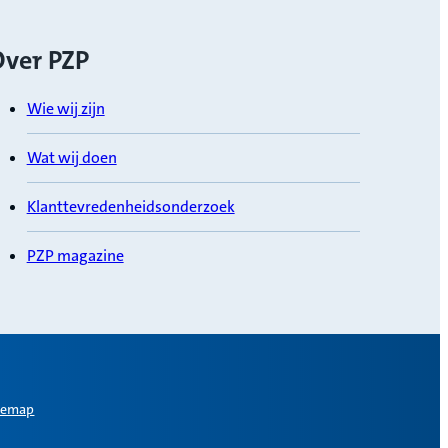
ver PZP
Wie wij zijn
Wat wij doen
Klanttevredenheidsonderzoek
PZP magazine
temap