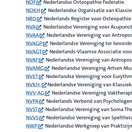
(opent in nieuw tabblad)
NOF
Nederlandse Osteopathie Federatie
(opent in nieuw tabblad)
NOKH
Nederlandse Organisatie van Klass
(opent in nieuw tabblad)
NRO
Nederlands Register voor Osteopathie
(opent in nieuw tabblad)
NVA
Nederlandse Vereniging voor Acupunc
(opent in nieuw tabblad)
NVAA
Nederlandse Vereniging van Antropos
(opent in nieuw tabblad)
NVAGP
Nederlandse Vereniging ter bevorde
(opent in nieuw tabblad)
NVAGT
Nederlands-Vlaamse Associatie voor
(opent in nieuw tabblad)
NVAF
Nederlandse Vereniging van Antropos
(opent in nieuw tabblad)
NVAMG
Nederlandse Vereniging Artsen Mu
(opent in nieuw tabblad)
NVET
Nederlandse Vereniging voor Eurythm
(opent in nieuw tabblad)
NVKH
Nederlandse Vereniging van Klassi
(opent in nieuw tabblad)
NVV-AG
Nederlandse Vereniging Vaktherapi
(opent in nieuw tabblad)
NVPA
Nederlands Verbond van Psychologen
(opent in nieuw tabblad)
NVST
Nederlandse Vereniging van Soma Th
(opent in nieuw tabblad)
NVVS
Nederlandse Vereniging van Spelther
(opent in nieuw tabblad)
NWP
Nederlandse Werkgroep van Praktizijn