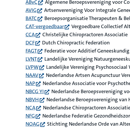
(opent in nieuw tabblad)
ABvC
Algemene Beroepsvereniging voor Co
(opent in nieuw tabblad)
AVIG
Artsenvereniging Voor Integrale Gen
(opent in nieuw tabblad)
BATC
Beroepsorganisatie Therapeuten & B
(opent in nieuw tabblad)
CAT-vergoedbaar
Vergoedbare Collectief Al
(opent in nieuw tabblad)
CCA
Christelijke Chiropractoren Associatie
(opent in nieuw tabblad)
DCF
Dutch Chiropractic Federation
(opent in nieuw tabblad)
FAGT
Federatie voor Additief Geneeskundig
(opent in nieuw tabblad)
LVNT
Landelijke Vereniging Natuurgeneesk
(opent in nieuw tabblad)
LVPW
Landelijke Vereniging Psychosociaal
(opent in nieuw tabblad)
NAAV
Nederlandse Artsen Acupunctuur Ver
(opent in nieuw tabblad)
NAP
Nederlandse Associatie voor Psychoth
(opent in nieuw tabblad)
NBCG YI
Nederlandse Beroepsvereniging vo
(opent in nieuw tabblad)
NBVH
Nederlandse Beroepsvereniging van
(opent in nieuw tabblad)
NCA
Nederlandse Chiropractoren Associati
(opent in nieuw tabblad)
NFG
Nederlandse Federatie Gezondheidszo
(opent in nieuw tabblad)
NOAG
Stichting Nederlandse Orde van Alte