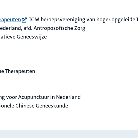
(opent in nieuw tabblad)
rapeuten
TCM beroepsvereniging van hoger opgeleide
derland, afd. Antroposofische Zorg
natieve Geneeswijze
ne Therapeuten
ng voor Acupunctuur in Nederland
tionele Chinese Geneeskunde