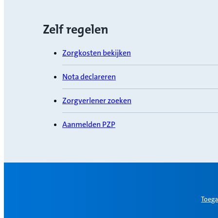
Zelf regelen
Zorgkosten bekijken
Nota declareren
Zorgverlener zoeken
Aanmelden PZP
Toega