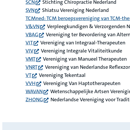
(opent in nieuw tabblad)
SCN
Stichting Chiropractie Nederland
(opent in nieuw tabblad)
SVN
Shiatsu Vereniging Nederland
TCMned: TCM beroepsvereniging van TCM-the
(opent in nieuw tabblad)
V&VN
Verpleegkundigen & Verzorgenden Ne
(opent in nieuw tabblad)
VBAG
Vereniging ter Bevordering van Alter
(opent in nieuw tabblad)
VIT
Vereniging van Integraal-Therapeuten
(opent in nieuw tabblad)
VIV
Vereniging Integrale Vitaliteitkunde
(opent in nieuw tabblad)
VMT
Vereniging van Manueel Therapeuten
(opent in nieuw tabblad)
VNRT
Vereniging van Nederlandse Reflexzo
(opent in nieuw tabblad)
VT
Vereniging Tekentaal
(opent in nieuw tabblad)
VVH
Vereniging Van Haptotherapeuten
(opent in nieuw tabblad)
WAVAN
Wetenschappelijke Artsen Verenigi
(opent in nieuw tabblad)
ZHONG
Nederlandse Vereniging voor Tradi