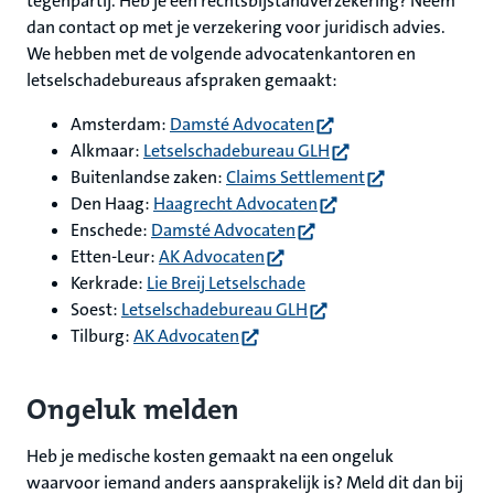
tegenpartij. Heb je een rechtsbijstandverzekering? Neem
dan contact op met je verzekering voor juridisch advies.
We hebben met de volgende advocatenkantoren en
letselschadebureaus afspraken gemaakt:
(opent in nieuw tabblad
Amsterdam:
Damsté Advocaten
(opent in nieuw tabbl
Alkmaar:
Letselschadebureau GLH
(opent in nieuw 
Buitenlandse zaken:
Claims Settlement
(opent in nieuw tabbla
Den Haag:
Haagrecht Advocaten
(opent in nieuw tabblad)
Enschede:
Damsté Advocaten
(opent in nieuw tabblad)
Etten-Leur:
AK Advocaten
Kerkrade:
Lie Breij Letselschade
(opent in nieuw tabblad)
Soest:
Letselschadebureau GLH
(opent in nieuw tabblad)
Tilburg:
AK Advocaten
Ongeluk melden
Heb je medische kosten gemaakt na een ongeluk
waarvoor iemand anders aansprakelijk is? Meld dit dan bij