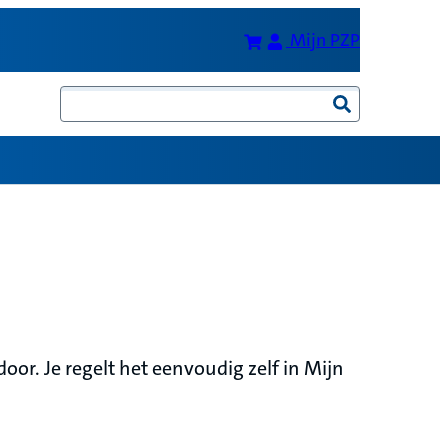
Bereken je premie
(Opent in 
Mijn PZP
Zoeken
door. Je regelt het eenvoudig zelf in Mijn