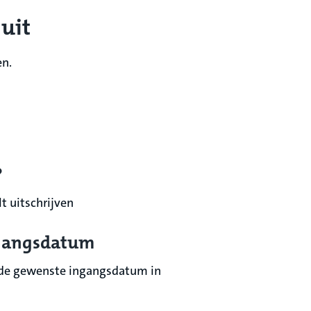
 uit
en.
?
t uitschrijven
ngangsdatum
n de gewenste ingangsdatum in