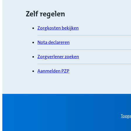
Zelf regelen
Zorgkosten bekijken
Nota declareren
Zorgverlener zoeken
Aanmelden PZP
Toega