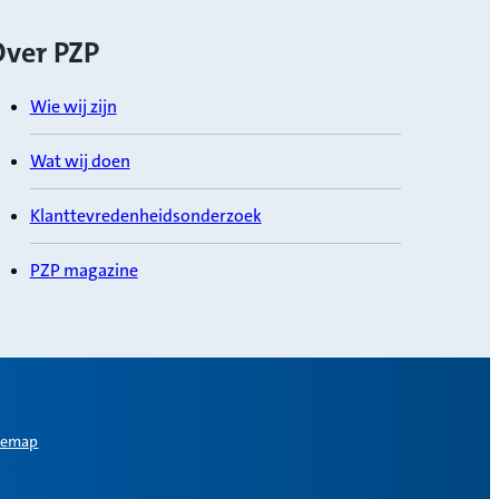
ver PZP
Wie wij zijn
Wat wij doen
Klanttevredenheidsonderzoek
PZP magazine
temap